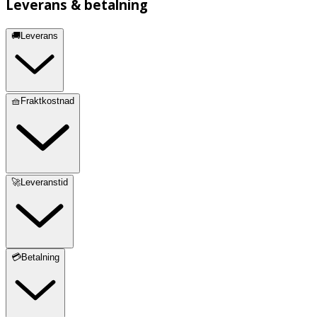
Leverans & betalning
🚚Leverans
🧺Fraktkostnad
🚀Leveranstid
💳Betalning