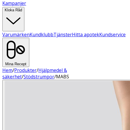
Kampanjer
Kloka Råd
Varumärken
Kundklubb
Tjänster
Hitta apotek
Kundservice
Mina Recept
Hem
/
Produkter
/
Hjälpmedel &
säkerhet
/
Stödstrumpor
/
MABS