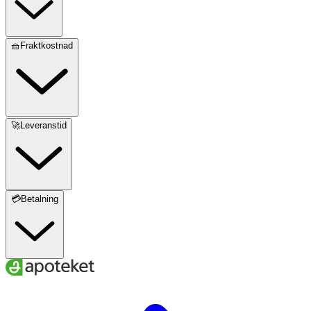
🧺Fraktkostnad
🚀Leveranstid
💳Betalning