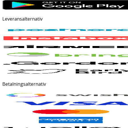
Leveransalternativ
Betalningsalternativ