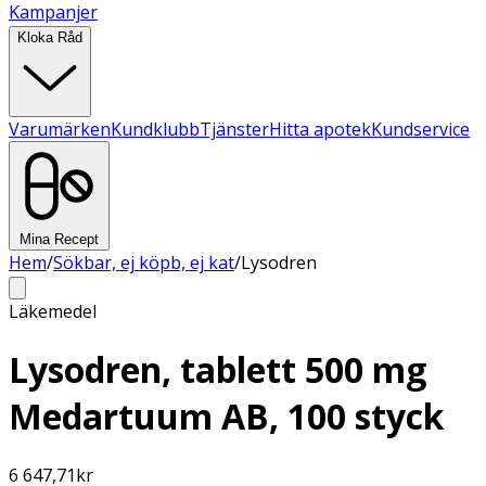
Kampanjer
Kloka Råd
Varumärken
Kundklubb
Tjänster
Hitta apotek
Kundservice
Mina Recept
Hem
/
Sökbar, ej köpb, ej kat
/
Lysodren
Läkemedel
Lysodren, tablett 500 mg
Medartuum AB, 100 styck
6 647,71
kr