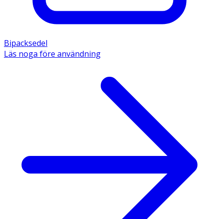
Bipacksedel
Läs noga före användning