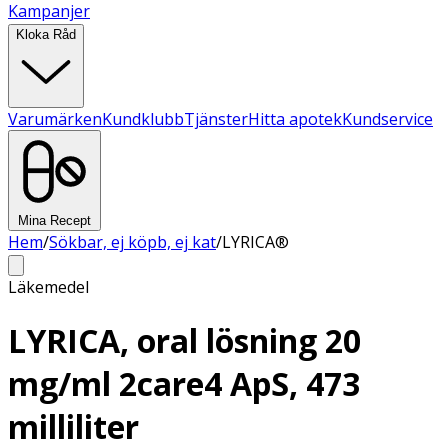
Kampanjer
Kloka Råd
Varumärken
Kundklubb
Tjänster
Hitta apotek
Kundservice
Mina Recept
Hem
/
Sökbar, ej köpb, ej kat
/
LYRICA®
Läkemedel
LYRICA, oral lösning 20
mg/ml 2care4 ApS, 473
milliliter