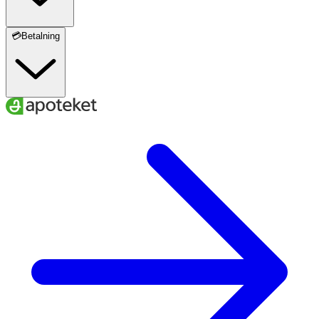
💳Betalning