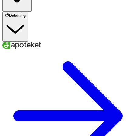
💳Betalning