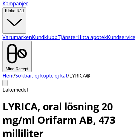
Kampanjer
Kloka Råd
Varumärken
Kundklubb
Tjänster
Hitta apotek
Kundservice
Mina Recept
Hem
/
Sökbar, ej köpb, ej kat
/
LYRICA®
Läkemedel
LYRICA, oral lösning 20
mg/ml Orifarm AB, 473
milliliter