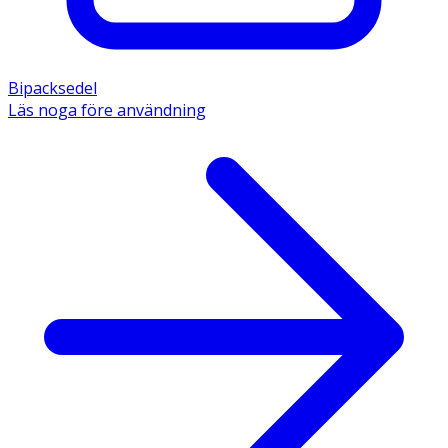
Bipacksedel
Läs noga före användning