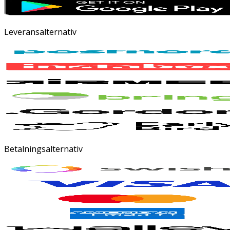
Leveransalternativ
Betalningsalternativ