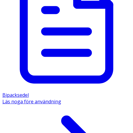
Bipacksedel
Läs noga före användning