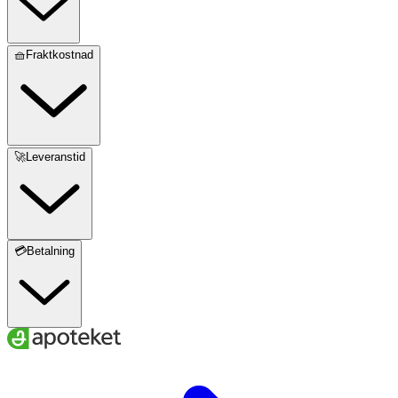
🧺Fraktkostnad
🚀Leveranstid
💳Betalning