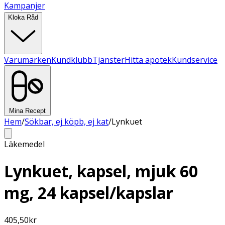
Kampanjer
Kloka Råd
Varumärken
Kundklubb
Tjänster
Hitta apotek
Kundservice
Mina Recept
Hem
/
Sökbar, ej köpb, ej kat
/
Lynkuet
Läkemedel
Lynkuet, kapsel, mjuk 60
mg, 24 kapsel/kapslar
405,50
kr