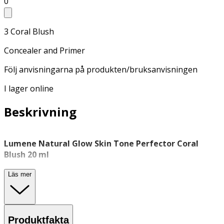
0
3 Coral Blush
Concealer and Primer
Följ anvisningarna på produkten/bruksanvisningen
I lager online
Beskrivning
Lumene Natural Glow Skin Tone Perfector Coral
Blush 20 ml
Lätt gelcreme som ger huden en fräsch ton och naturlig
Läs mer
lyster, utvecklad för att användas som
highlighter
eller
blandas med foundation.
Natural Glow Skin Tone Perfector ger din hy en naturlig,
Produktfakta