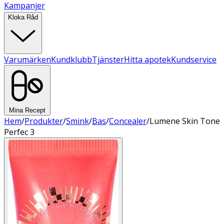
Kampanjer
Kloka Råd
Varumärken
Kundklubb
Tjänster
Hitta apotek
Kundservice
Mina Recept
Hem
/
Produkter
/
Smink
/
Bas
/
Concealer
/
Lumene Skin Tone
Perfec 3