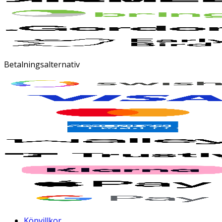
Betalningsalternativ
Köpvillkor