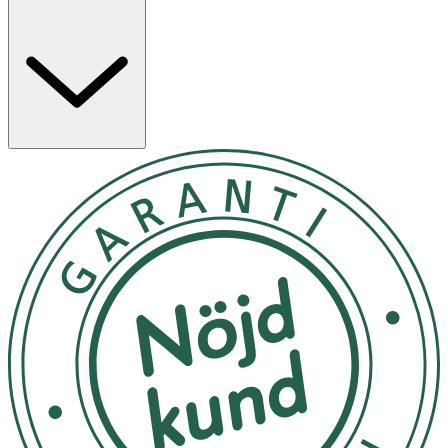
hälsosam lyster. Den lätta gelkrämtexturen glider
sömlöst in i huden och lämnar en fräsch och daggfrisk
finish.
Den veganska formulan är berikad med återfuktande
arktiskt källvatten, utjämnande ekologisk nordisk
björksav och uppljusande arktiskt hjortron för att
återfukta, ljusa upp och jämna ut huden.
Ljusreflekterande pigment ger extra lyster.
Egenskaper
· Vegansk formula
· Med nordiskt källvatten, ekologisk björksav och
hjortronextrakt
· Ger huden en jämnare ton och glowig finish
· Kan användas som highlighter eller blandas med
foundation
· Passar alla hudtyper