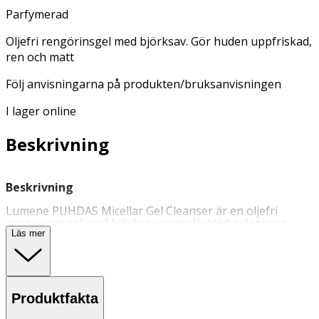
Parfymerad
Oljefri rengörinsgel med björksav. Gör huden uppfriskad,
ren och matt
Följ anvisningarna på produkten/bruksanvisningen
I lager online
Beskrivning
Beskrivning
Lumene PUHDAS Micellar Gel Cleanser är en oljefri
rengöringsgel
med björksav som effektivt avlägsnar
smink och orenheter och gör att huden ser uppfriskad,
Läs mer
matt och ren ut. Följ anvisningarna på
produkten/bruksanvisningen.
Användning
Produktfakta
-
Applicera med cirkelrörelser på fuktad hud och skölj
noggrant med vatten.