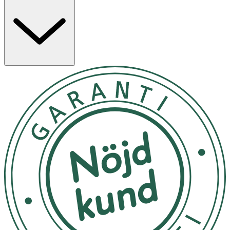
- Passar alla typer av mogen hy.
- Parfymerad.
Innehåll
AQUA (WATER), SODIUM LAURETH SULFATE, BETULA
ALBA (BIRCH) JUICE, PEG-7 GLYCERYL COCOATE, SODIUM
COCOAMPHOACETATE, GLYCERIN, ACRYLATES/C10-30
ALKYL ACRYLATE CROSSPOLYMER, LAURYL GLUCOSIDE,
DISODIUM EDTA, PEG-40 HYDROGENATED CASTOR OIL,
SODIUM COCOYL GLUTAMATE, SODIUM LAURYL
GLUCOSE CARBOXYLATE, SODIUM BENZOATE,
NIACINAMIDE, POTASSIUM SORBATE, PROPANEDIOL,
SACCHARIDE ISOMERATE, SODIUM HYDROXIDE,
PHENOXYETHANOL, SODIUM BENZOTRIAZOLYL
BUTYLPHENOL SULFONATE, CITRIC ACID,
ETHYLHEXYLGLYCERIN, SODIUM CITRATE, LIMONENE,
PARFUM (FRAGRANCE).