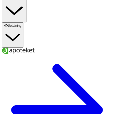
💳Betalning