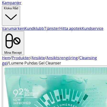
Kampanjer
Kloka Råd
Varumärken
Kundklubb
Tjänster
Hitta apotek
Kundservice
Mina Recept
Hem
/
Produkter
/
Ansikte
/
Ansiktsrengöring
/
Cleansing
gel
/
Lumene Puhdas Gel Cleanser