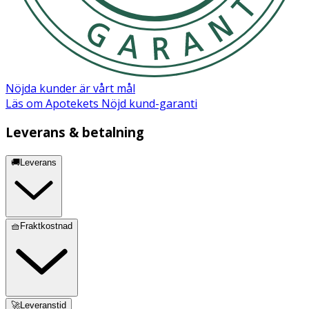
Nöjda kunder är vårt mål
Läs om Apotekets Nöjd kund-garanti
Leverans & betalning
🚚Leverans
🧺Fraktkostnad
🚀Leveranstid