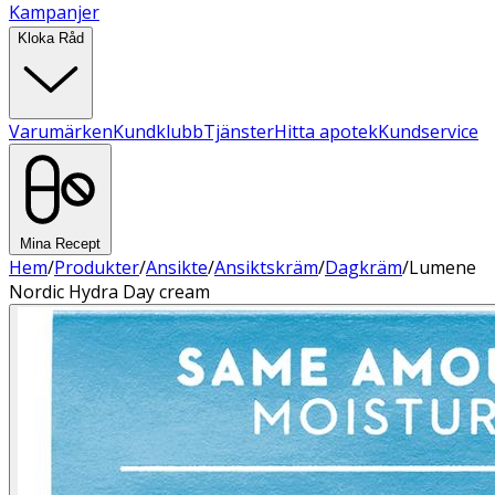
Kampanjer
Kloka Råd
Varumärken
Kundklubb
Tjänster
Hitta apotek
Kundservice
Mina Recept
Hem
/
Produkter
/
Ansikte
/
Ansiktskräm
/
Dagkräm
/
Lumene
Nordic Hydra Day cream