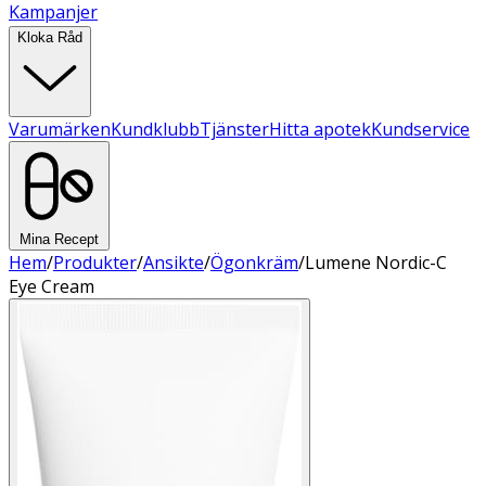
Kampanjer
Kloka Råd
Varumärken
Kundklubb
Tjänster
Hitta apotek
Kundservice
Mina Recept
Hem
/
Produkter
/
Ansikte
/
Ögonkräm
/
Lumene Nordic-C
Eye Cream