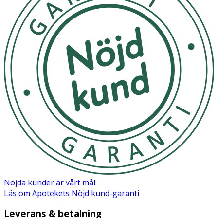
BUTTER, RUBUS CHAMAEMORUS (CLOUDBERRY) SEED
EXTRACT, PANTHENOL, TOCOPHERYL ACETATE,
PHENOXYETHANOL, MICA, ASCORBYL GLUCOSIDE,
HYDROXYACETOPHENONE, PROPANEDIOL, SODIUM
POLYGLUTAMATE, UNDECANE, CETYL PALMITATE,
SODIUM STEAROYL GLUTAMATE, HYDROLYZED RICE
PROTEIN, TRIDECANE, TOCOPHEROL, ALLANTOIN,
XANTHAN GUM, SODIUM HYDROXIDE, HELIANTHUS
ANNUUS (SUNFLOWER) SEED OIL,
ETHYLHEXYLGLYCERIN, DISODIUM EDTA, ADENOSINE,
SODIUM CITRATE, SODIUM BENZOATE, BIOSACCHARIDE
GUM-1, GLYCINE SOJA (SOYBEAN) PROTEIN,
HYDROLYZED HYALURONIC ACID, SUPEROXIDE
DISMUTASE, POTASSIUM SORBATE, SODIUM DEXTRAN
SULFATE, CITRIC ACID, (CI 77891) TITANIUM DIOXIDE.
Nöjda kunder är vårt mål
Läs om Apotekets Nöjd kund-garanti
Leverans & betalning