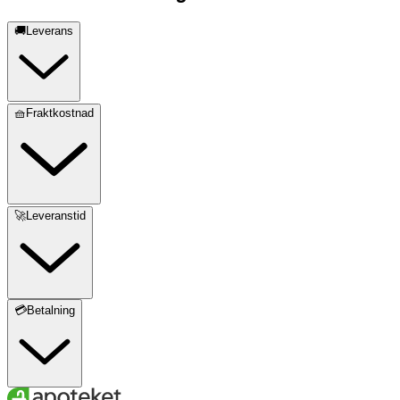
🚚Leverans
🧺Fraktkostnad
🚀Leveranstid
💳Betalning