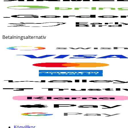
Betalningsalternativ
Köpvillkor