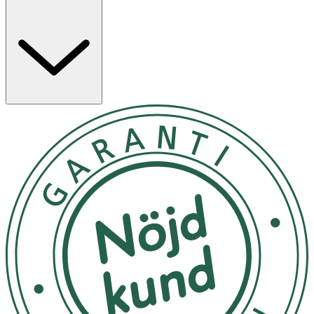
Egenskaper
· Vegansk formula
· Med nordiskt havresmör, fröoljor från bär och
betain
· Återfuktande sammansättning som skyddar
läpparna
· Ger en jämn färg med skimrande finish
· Mjuk applicering
Användning
· Applicera jämnt, från mitten av läpparna
· Kan användas ensamt eller tillsammans med
läppenna
· Anpassa mängden efter önskad intensitet