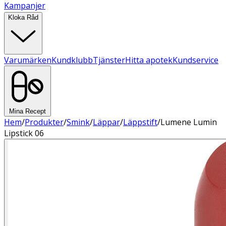
Kampanjer
Kloka Råd
Varumärken
Kundklubb
Tjänster
Hitta apotek
Kundservice
Mina Recept
Hem
/
Produkter
/
Smink
/
Läppar
/
Läppstift
/
Lumene Lumin
Lipstick 06