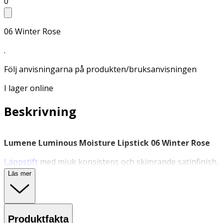
0
06 Winter Rose
.
Följ anvisningarna på produkten/bruksanvisningen
I lager online
Beskrivning
Lumene Luminous Moisture Lipstick 06 Winter Rose
Läppstift
med mjuk konsistens och skimrande satinfinish.
Läs mer
Veganskt läppstift som ger jämn färg och behaglig
känsla på läpparna. Innehåller vårdande havresmör,
fröoljor från bär, samt återfuktande och skyddande
betain.
Produktfakta