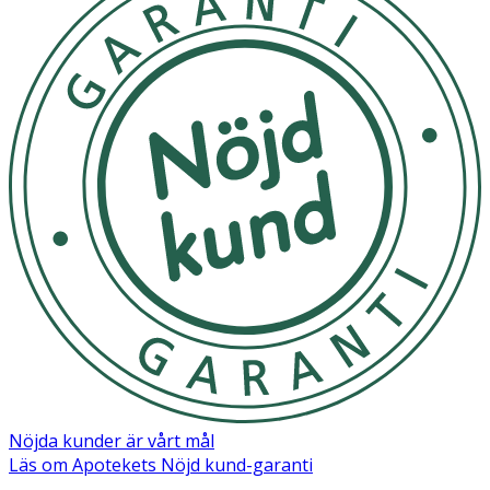
läpparna.
Användning
· Applicera direkt på läpparna vid behov
· Kan användas ensam eller ovanpå ett
läppstift
eller
en
läppenna
för att ge extra glans.
Förvaring
Förvaras oåtkomligt för barn.
Innehåll
DILINOLEIC ACID/PROPANEDIOL COPOLYMER,
OCTYLDODECANOL, OLEYL ERUCATE, GLYCERYL
DIBEHENATE, SILICA, HELIANTHUS ANNUUS SEED CERA,
POLYGLYCERYL-3 STEARATE/SEBACATE CROSSPOLYMER,
VACCINIUM VITIS-IDAEA SEED OIL, AVENA SATIVA
Nöjda kunder är vårt mål
KERNEL EXTRACT, AMMONIUM GLYCYRRHIZATE,
Läs om Apotekets Nöjd kund-garanti
TOCOPHEROL, PHENOXYETHANOL, POLYGLYCERYL-2