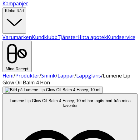
Kampanjer
Kloka Råd
Varumärken
Kundklubb
Tjänster
Hitta apotek
Kundservice
Mina Recept
Hem
/
Produkter
/
Smink
/
Läppar
/
Läppglans
/
Lumene Lip
Glow Oil Balm 4 Hon
Lumene Lip Glow Oil Balm 4 Honey, 10 ml har tagits bort från mina
favoriter