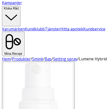
Kampanjer
Kloka Råd
Varumärken
Kundklubb
Tjänster
Hitta apotek
Kundservice
Mina Recept
Hem
/
Produkter
/
Smink
/
Bas
/
Setting spray
/
Lumene Hybrid