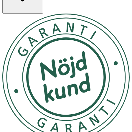
· Foundation med hög och jämn täckning i lätt formula
· Lång hållbarhet upp till 16 timmar
· Naturlig, lystergivande matt finish
· Innehåller niacinamid och nordiskt blåbärsextrakt
· Kan byggas upp till önskad täckning
Användning
· Applicera och jämna ut med foundationborste eller
makeupsvamp.
· Bygg upp täckningen efter behov.
Förvaring
Förvaras oåtkomligt för barn.
Innehåll