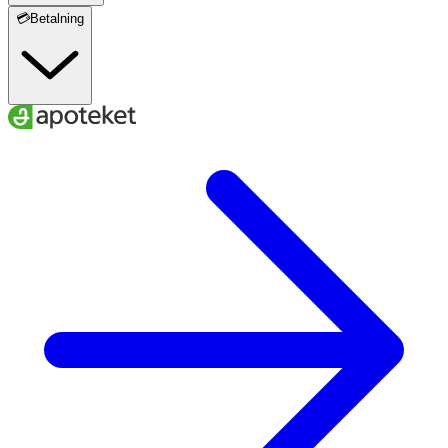
💳Betalning