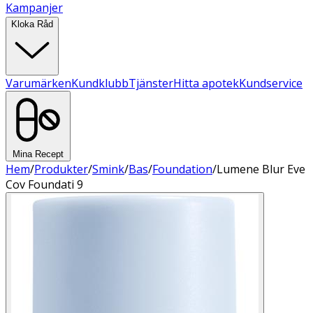
Kampanjer
Kloka Råd
Varumärken
Kundklubb
Tjänster
Hitta apotek
Kundservice
Mina Recept
Hem
/
Produkter
/
Smink
/
Bas
/
Foundation
/
Lumene Blur Eve
Cov Foundati 9