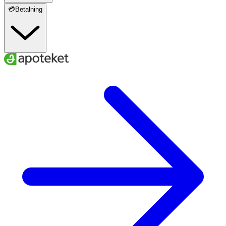
💳Betalning