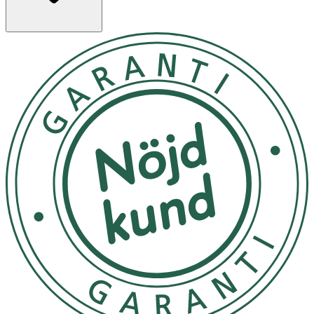
· Foundation med hög och jämn täckning i lätt formula
· Lång hållbarhet upp till 16 timmar
· Naturlig, lystergivande matt finish
· Innehåller niacinamid och nordiskt blåbärsextrakt
· Kan byggas upp till önskad täckning
Användning
· Applicera och jämna ut med foundationborste eller
makeupsvamp.
· Bygg upp täckningen efter behov.
Förvaring
Förvaras oåtkomligt för barn.
Innehåll
AQUA, COCO-CAPRYLATE/CAPRATE, ISOAMYL LAURATE,