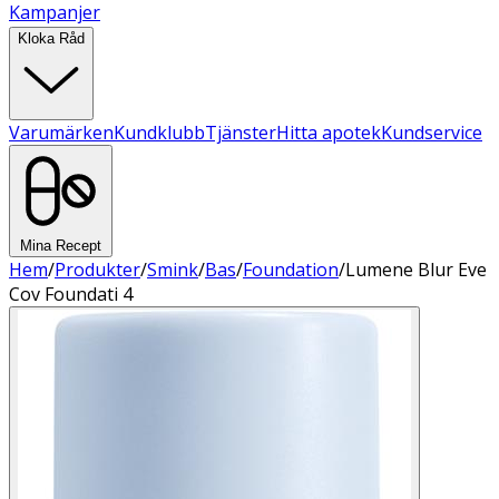
Kampanjer
Kloka Råd
Varumärken
Kundklubb
Tjänster
Hitta apotek
Kundservice
Mina Recept
Hem
/
Produkter
/
Smink
/
Bas
/
Foundation
/
Lumene Blur Eve
Cov Foundati 4