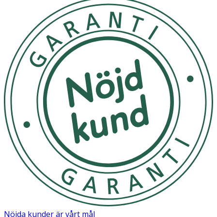
GLYCOL, PEG-100 STEARATE, NIACINAMIDE, CETEARYL
ALCOHOL, SODIUM HYDROXIDE, CAPRYLYL GLYCOL,
CITRIC ACID, ACRYLATES/C10-30 ALKYL ACRYLATE
CROSSPOLYMER.
Nöjda kunder är vårt mål