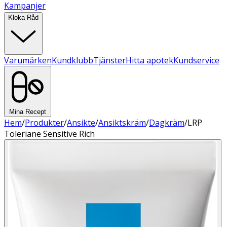
Kampanjer
Kloka Råd
Varumärken
Kundklubb
Tjänster
Hitta apotek
Kundservice
Mina Recept
Hem
/
Produkter
/
Ansikte
/
Ansiktskräm
/
Dagkräm
/
LRP
Toleriane Sensitive Rich