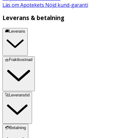
Läs om Apotekets Nöjd kund-garanti
Leverans & betalning
🚚Leverans
🧺Fraktkostnad
🚀Leveranstid
💳Betalning