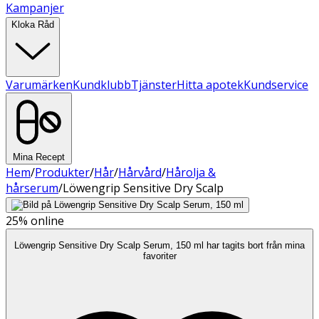
Kampanjer
Kloka Råd
Varumärken
Kundklubb
Tjänster
Hitta apotek
Kundservice
Mina Recept
Hem
/
Produkter
/
Hår
/
Hårvård
/
Hårolja &
hårserum
/
Löwengrip Sensitive Dry Scalp
25%
online
Löwengrip Sensitive Dry Scalp Serum, 150 ml har tagits bort från mina
favoriter