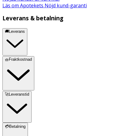
Läs om Apotekets Nöjd kund-garanti
Leverans & betalning
🚚Leverans
🧺Fraktkostnad
🚀Leveranstid
💳Betalning