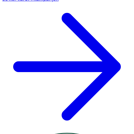
Phosphate, Butylene Glycol, Sodium Benzoate, Potassium
Sorbate, Phenoxyethanol