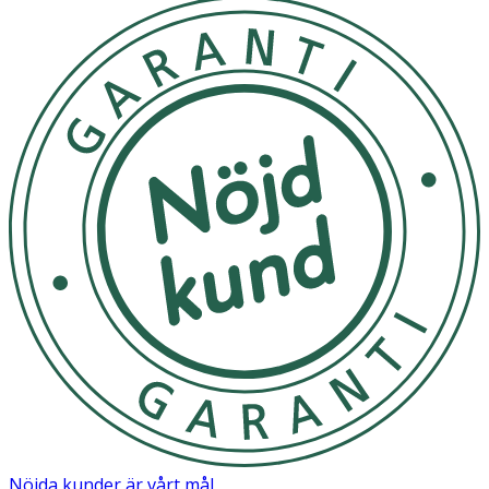
Nöjda kunder är vårt mål