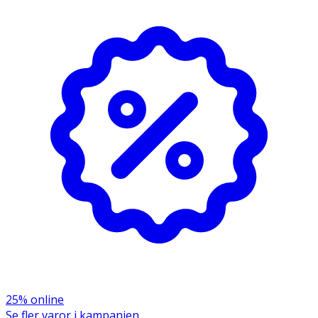
Kan användas dagligen eller vid behov. Parfymfri.
Massera in en mindre mängd i hårbotten, i
handdukstorkat eller torrt hår. Skölj inte ur. Kan
användas dagligen eller vid behov.
Förvaras i normal rumstemperatur.
OK för gravida och ammande:
Ja
Ingredienser:
Aqua/Water, Propylene Glycol, Glycerin, Aloe Barbadensis
Leaf Juice, Polymnia Sonchifolia Root Juice, Camellia
Sinensis Leaf Extract, Mimosa Tenuiflora Bark Extract,
Citrus Aurantifolia (Lime) Fruit Extract, PEG-40
Hydrogenated Castor Oil, Piroctone Olamine, Panthenol,
Hydroxyethylcellulose, Ethylhexylglycerin, Acrylates/C10-
30 Alkyl Acrylate Crosspolymer, Citric Acid, Sodium
25% online
Hydroxide, Polysorbate 60, Disodium Phosphate, Sodium
Se fler varor i kampanjen