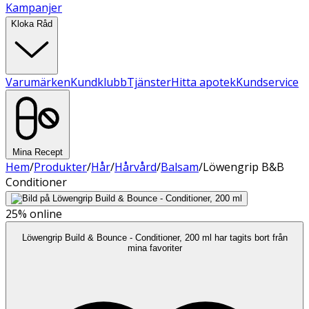
Kampanjer
Kloka Råd
Varumärken
Kundklubb
Tjänster
Hitta apotek
Kundservice
Mina Recept
Hem
/
Produkter
/
Hår
/
Hårvård
/
Balsam
/
Löwengrip B&B
Conditioner
25%
online
Löwengrip Build & Bounce - Conditioner, 200 ml har tagits bort från
mina favoriter