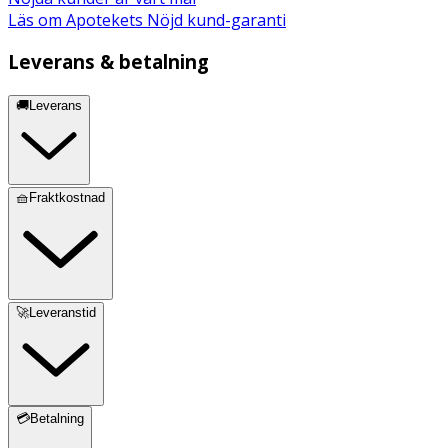
Läs om Apotekets Nöjd kund-garanti
Leverans & betalning
🚚Leverans
🧺Fraktkostnad
🚀Leveranstid
💳Betalning