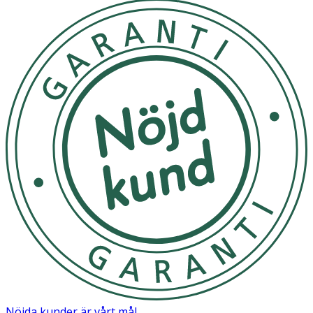
Nöjda kunder är vårt mål