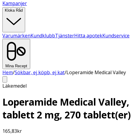
Kampanjer
Kloka Råd
Varumärken
Kundklubb
Tjänster
Hitta apotek
Kundservice
Mina Recept
Hem
/
Sökbar, ej köpb, ej kat
/
Loperamide Medical Valley
Läkemedel
Loperamide Medical Valley,
tablett 2 mg, 270 tablett(er)
165,83
kr