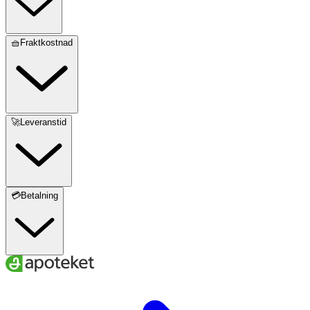
🧺Fraktkostnad
🚀Leveranstid
💳Betalning