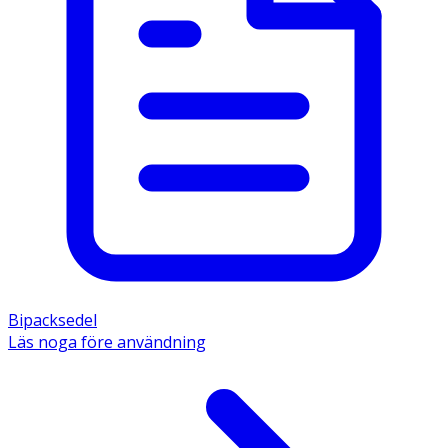
Bipacksedel
Läs noga före användning