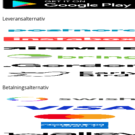
Leveransalternativ
Betalningsalternativ