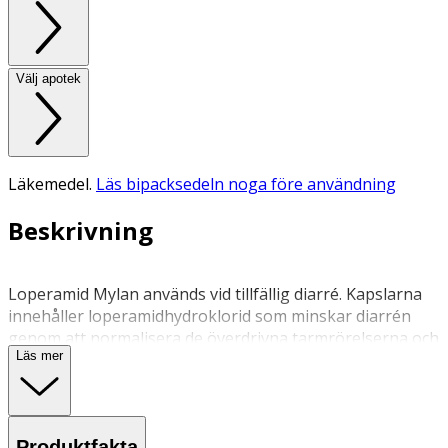
Välj apotek
Läkemedel.
Läs bipacksedeln noga före användning
Beskrivning
Loperamid Mylan används vid tillfällig diarré. Kapslarna
innehåller loperamidhydroklorid som minskar diarrén
genom att normalisera de överdrivna tarmrörelserna och
Läs mer
underlättar upptag av vatten och salter från tarmen.
Användning
• Vanlig dos för vuxna och ungdomar från 12 år: Börja
Produktfakta