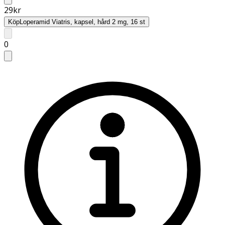
29
kr
Köp
Loperamid Viatris, kapsel, hård 2 mg, 16 st
0