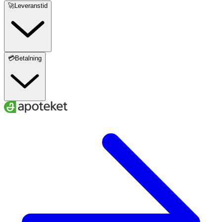
🚀Leveranstid
💳Betalning