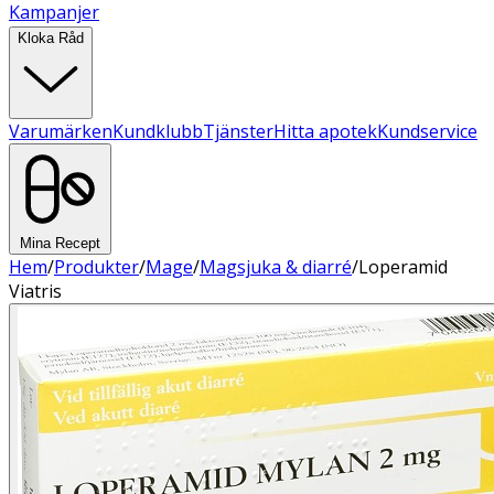
Kampanjer
Kloka Råd
Varumärken
Kundklubb
Tjänster
Hitta apotek
Kundservice
Mina Recept
Hem
/
Produkter
/
Mage
/
Magsjuka & diarré
/
Loperamid
Viatris