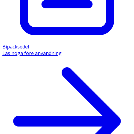
Bipacksedel
Läs noga före användning