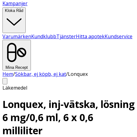
Kampanjer
Kloka Råd
Varumärken
Kundklubb
Tjänster
Hitta apotek
Kundservice
Mina Recept
Hem
/
Sökbar, ej köpb, ej kat
/
Lonquex
Läkemedel
Lonquex, inj-vätska, lösning
6 mg/0,6 ml, 6 x 0,6
milliliter