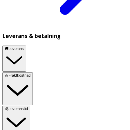
Leverans & betalning
🚚Leverans
🧺Fraktkostnad
🚀Leveranstid