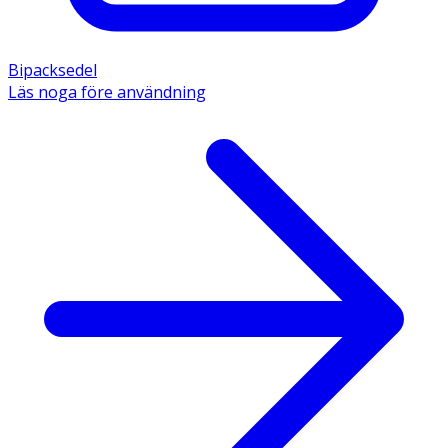
Bipacksedel
Läs noga före användning