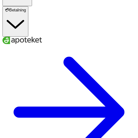
💳Betalning