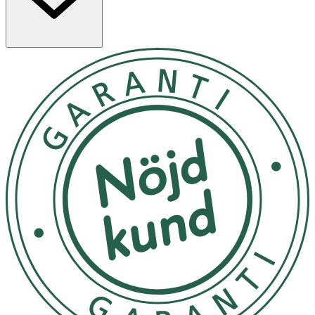
ljummet vatten, vilket gör att man slipper använda
bomull och skyddar den känsliga huden runt ögonen.
N.C.
OK för gravida och ammande:
Nej
Ingredienser:
INGREDIENTS : AQUA (WATER, EAU),
ACRYLATES/ETHYLHEXYL ACRYLATE COPOLYMER, CI
77499 (IRON OXIDES), GLYCERYL BEHENATE, STEARIC
ACID, ACACIA SENEGAL GUM, COPERNICIA CERIFERA
CERA (COPERNICIA CERIFERA (CARNAUBA) WAX),
POLYGLYCERYL-6 DISTEARATE, PROPANEDIOL,
AMINOMETHYL PROPANEDIOL, CELLULOSE, LAURETH-
50, HYDROXYACETOPHENONE, LAUROYL LYSINE,
XANTHAN GUM, COCOS NUCIFERA (COCONUT) OIL, 1,2-
HEXANEDIOL, CAPRYLYL GLYCOL, QUERCUS SUBER BARK
EXTRACT, RICINUS COMMUNIS (CASTOR) SEED OIL, OAK
ROOT EXTRACT.