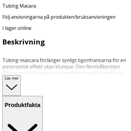
Tubing Macara
Följ anvisningarna på produkten/bruksanvisningen
I lager online
Beskrivning
Tubing-mascara förlänger synligt ögonfransarna för en
panoramisk effekt utan klumpar. Den flernivåborsten
fångar upp och separerar omedelbart varje ögonfrans
Läs mer
en efter en. Den innovativa formulan är lätt att ta bort
med ljummet vatten utan makeupborttagare. 86,80 %
ingredienser av naturligt ursprung / Vegan
Dermatologiskt och oftalmologiskt testad
Produktfakta
Applicera TUBING-mascara från basen av de övre
ögonfransarna och dra borsten längs ögonfransarnas
naturliga böjning till spetsarna. Den avlägsnas med