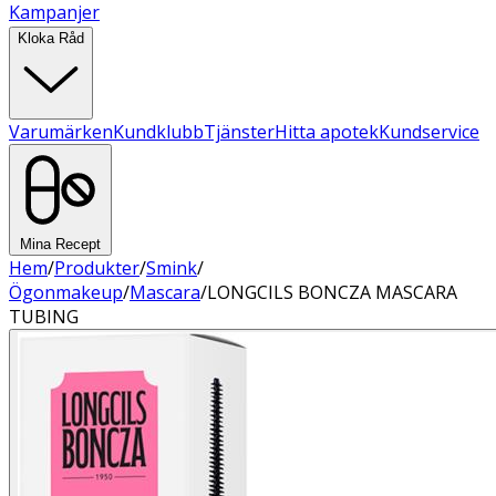
Kampanjer
Kloka Råd
Varumärken
Kundklubb
Tjänster
Hitta apotek
Kundservice
Mina Recept
Hem
/
Produkter
/
Smink
/
Ögonmakeup
/
Mascara
/
LONGCILS BONCZA MASCARA
TUBING