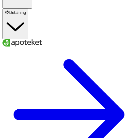
💳Betalning