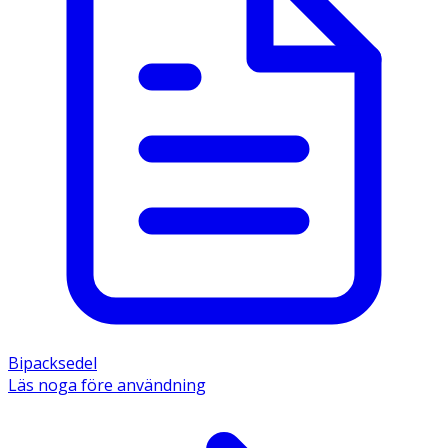
Bipacksedel
Läs noga före användning