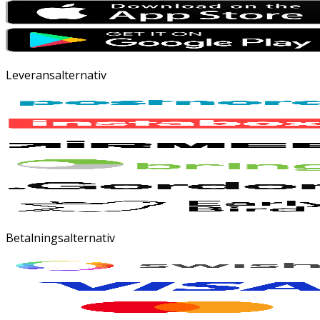
Leveransalternativ
Betalningsalternativ