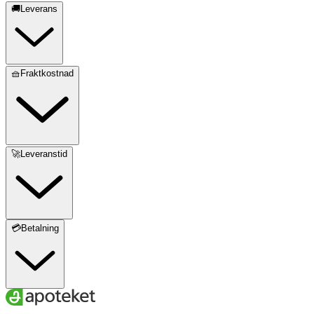
🚚Leverans
🧺Fraktkostnad
🚀Leveranstid
💳Betalning