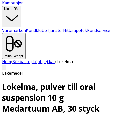
Kampanjer
Kloka Råd
Varumärken
Kundklubb
Tjänster
Hitta apotek
Kundservice
Mina Recept
Hem
/
Sökbar, ej köpb, ej kat
/
Lokelma
Läkemedel
Lokelma, pulver till oral
suspension 10 g
Medartuum AB, 30 styck