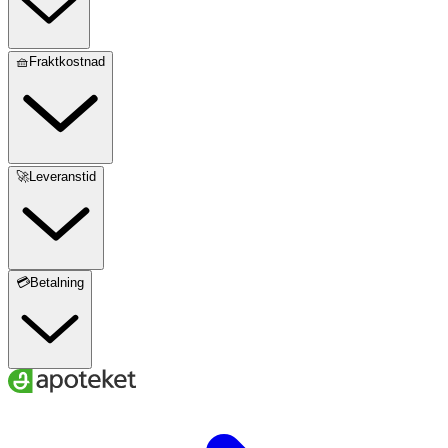
🧺Fraktkostnad
🚀Leveranstid
💳Betalning