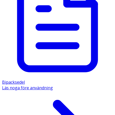
Bipacksedel
Läs noga före användning