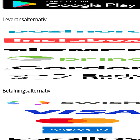
Leveransalternativ
Betalningsalternativ