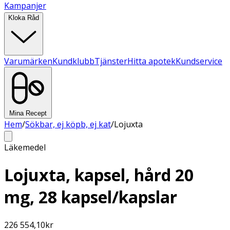
Kampanjer
Kloka Råd
Varumärken
Kundklubb
Tjänster
Hitta apotek
Kundservice
Mina Recept
Hem
/
Sökbar, ej köpb, ej kat
/
Lojuxta
Läkemedel
Lojuxta, kapsel, hård 20
mg, 28 kapsel/kapslar
226 554,10
kr