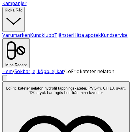
Kampanjer
Kloka Råd
Varumärken
Kundklubb
Tjänster
Hitta apotek
Kundservice
Mina Recept
Hem
/
Sökbar, ej köpb, ej kat
/
LoFric kateter nelaton
LoFric kateter nelaton hydrofil tappningskateter, PVC-fri, CH 10, svart,
120 styck har tagits bort från mina favoriter