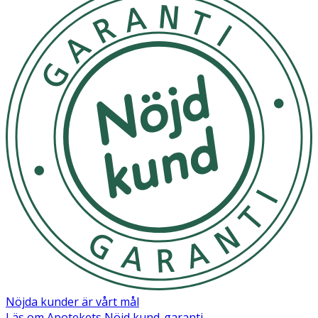
Nöjda kunder är vårt mål
Läs om Apotekets Nöjd kund-garanti