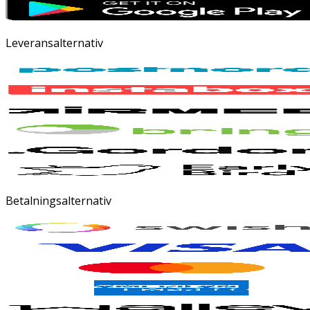
Leveransalternativ
Betalningsalternativ