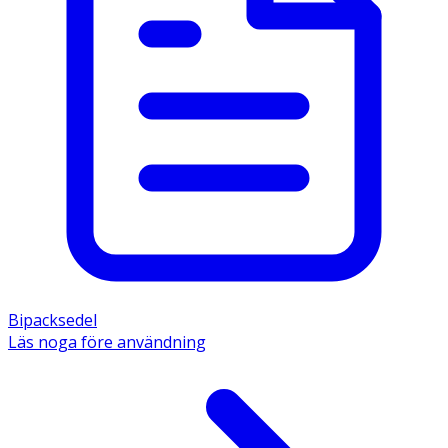
Bipacksedel
Läs noga före användning