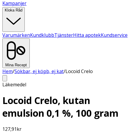
Kampanjer
Kloka Råd
Varumärken
Kundklubb
Tjänster
Hitta apotek
Kundservice
Mina Recept
Hem
/
Sökbar, ej köpb, ej kat
/
Locoid Crelo
Läkemedel
Locoid Crelo, kutan
emulsion 0,1 %, 100 gram
127,91
kr