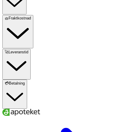
🧺Fraktkostnad
🚀Leveranstid
💳Betalning