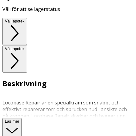
Välj för att se lagerstatus
Välj apotek
Välj apotek
Beskrivning
Locobase Repair är en specialkräm som snabbt och
effektivt reparerar torr och sprucken hud i ansikte och
på kroppen. Locobase Rapair skyddar och bygger upp
Läs mer
hudbarriären genom att tillföra hudidentiska fettämnen.
Verkar direkt vid applicering och upp till 24 timmar.