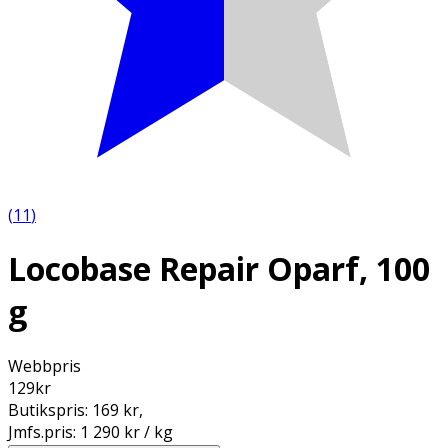
(
11
)
Locobase Repair Oparf, 100
g
Webbpris
129
kr
Butikspris:
169 kr
,
Jmfs.pris:
1 290 kr / kg