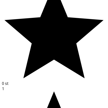
0
st
1