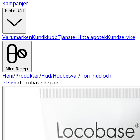
Kampanjer
Kloka Råd
Varumärken
Kundklubb
Tjänster
Hitta apotek
Kundservice
Mina Recept
Hem
/
Produkter
/
Hud
/
Hudbesvär
/
Torr hud och
eksem
/
Locobase Repair