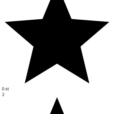
0
st
2