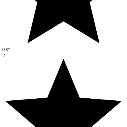
0
st
2