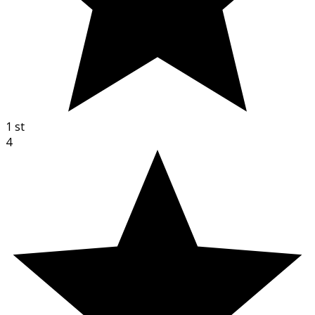
1
st
4