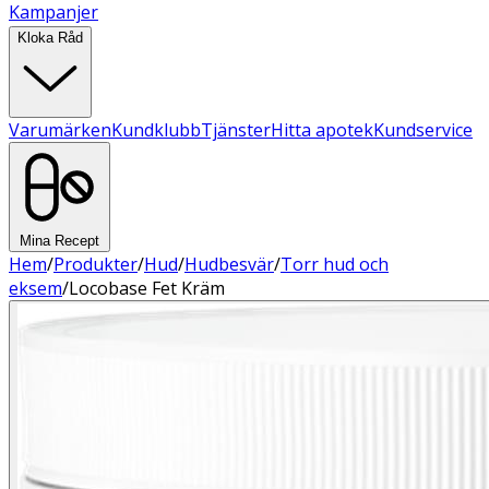
Kampanjer
Kloka Råd
Varumärken
Kundklubb
Tjänster
Hitta apotek
Kundservice
Mina Recept
Hem
/
Produkter
/
Hud
/
Hudbesvär
/
Torr hud och
eksem
/
Locobase Fet Kräm