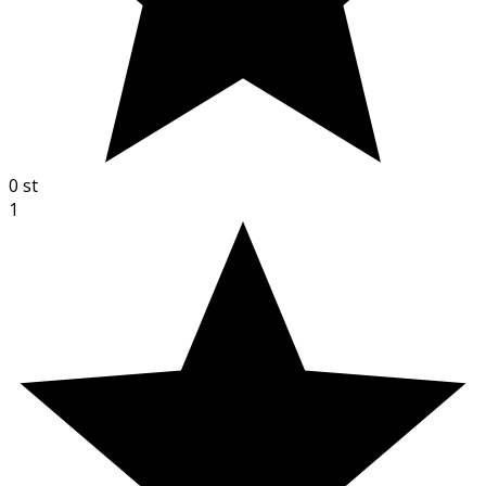
0
st
1