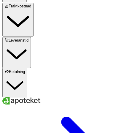
🧺Fraktkostnad
🚀Leveranstid
💳Betalning