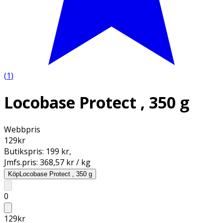
(
1
)
Locobase Protect , 350 g
Webbpris
129
kr
Butikspris:
199 kr
,
Jmfs.pris:
368,57 kr / kg
Köp
Locobase Protect , 350 g
0
129
kr