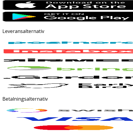
Leveransalternativ
Betalningsalternativ