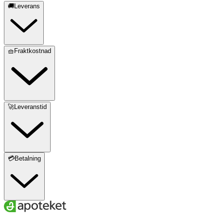
🚚Leverans
🧺Fraktkostnad
🚀Leveranstid
💳Betalning