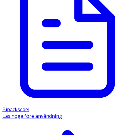
Bipacksedel
Läs noga före användning