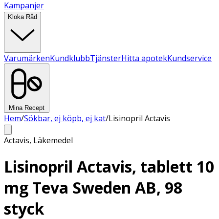
Kampanjer
Kloka Råd
Varumärken
Kundklubb
Tjänster
Hitta apotek
Kundservice
Mina Recept
Hem
/
Sökbar, ej köpb, ej kat
/
Lisinopril Actavis
Actavis
,
Läkemedel
Lisinopril Actavis, tablett 10
mg Teva Sweden AB, 98
styck