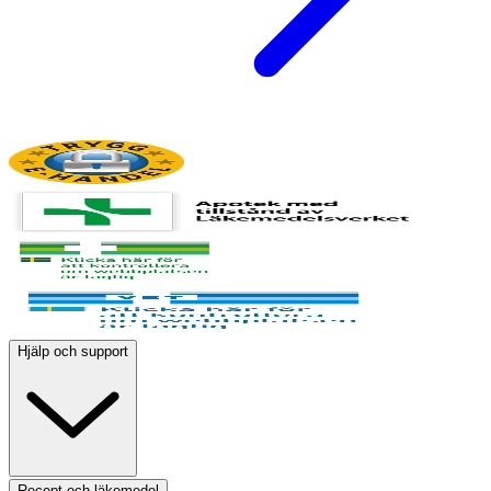
Hjälp och support
Recept och läkemedel