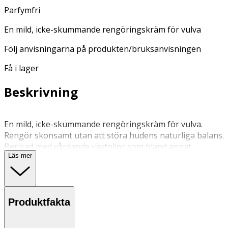
Parfymfri
En mild, icke-skummande rengöringskräm för vulva
Följ anvisningarna på produkten/bruksanvisningen
Få i lager
Beskrivning
En mild, icke-skummande rengöringskräm för vulva.
Rengör skonsamt utan att störa hudens naturliga balans.
Berikad med vårdande växtoljor som bland annat
Läs mer
jojobaolja, återfuktande hyaluronsyra och lugnande
kolloidalt havre. Så mild att den kan lämnas kvar på
huden. Helt doftfri. Förpackning i 55% återvunnen plast
Produktfakta
Applicera, tvätta och skölj av. Kan också torkas av då den
är så mild så den inte måste tvättas bort med vatten.