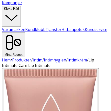
Kampanjer
Kloka Råd
Varumärken
Kundklubb
Tjänster
Hitta apotek
Kundservice
Mina Recept
Hem
/
Produkter
/
Intim
/
Intimhygien
/
Intimkräm
/
Lip
Intimate Care Lip Intimate