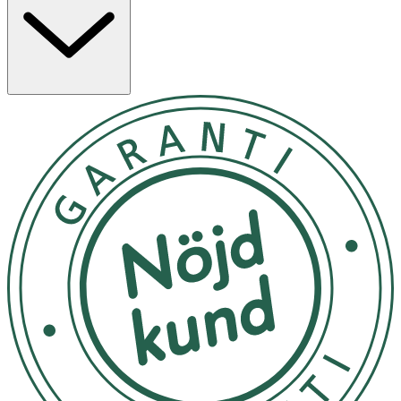
Förvara i rumstemperatur
OK för gravida och ammande:
Ja
Ingredienser:
AQUA, CAPRYLIC/CAPRIC TRIGLYCERIDE, GLYCERIN,
PROPANEDIOL, CETYL ALCOHOL, STEARYL ALCOHOL,
GLYCERYL STEARATE, BETAINE, SIMMONDSIA
CHINENSIS SEED OIL*, POLYGLYCERYL-6
PALMITATE/SUCCINATE, CETEARYL ALCOHOL, AVENA
SATIVA KERNEL FLOUR, SODIUM HYALURONATE,
CHONDRUS CRISPUS POWDER, ACACIA SENEGAL GUM,
XANTHAN GUM, LACTIC ACID, SODIUM BENZOATE,
CALCIUM LACTATE, CALCIUM GLUCONATE. *Certified
organic