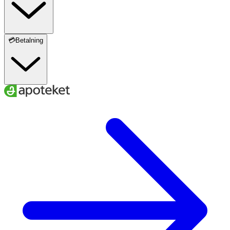
💳Betalning