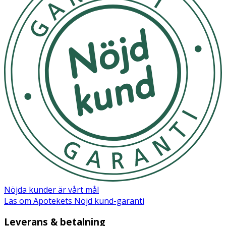
- Förvaras i rumstemperatur.
Innehåll
Helianthus Annuus (Sunflower) Seed Oil*, Caprylic/Capric
Triglyceride, Cocos Nucifera (Coconut) Oil*, Hippophae
Rhamnoides (Sea Buckthorn) Fruit Extract*, Agonis
Fragrans (Fragonia) Branch/Leaf Oil*, Rosmarinus
Officinalis (Rosemary) Leaf Extract*, Tocopherol,
Parfum* (Essential Oil), Linalool*, Limonene*,
Citronellol*, Geraniol*. *Certified Organic.
Nöjda kunder är vårt mål
Läs om Apotekets Nöjd kund-garanti
Leverans & betalning