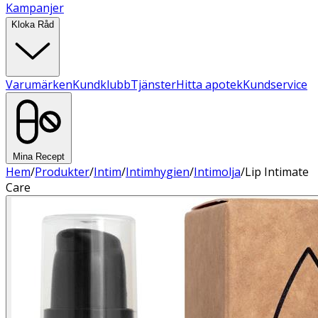
Kampanjer
Kloka Råd
Varumärken
Kundklubb
Tjänster
Hitta apotek
Kundservice
Mina Recept
Hem
/
Produkter
/
Intim
/
Intimhygien
/
Intimolja
/
Lip Intimate
Care