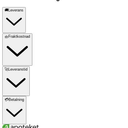
🚚Leverans
🧺Fraktkostnad
🚀Leveranstid
💳Betalning