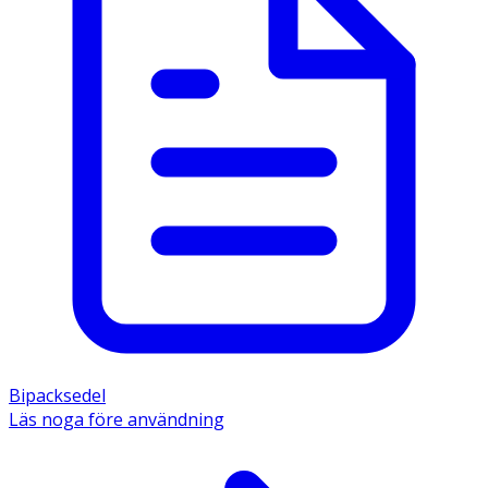
Bipacksedel
Läs noga före användning