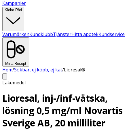
Kampanjer
Kloka Råd
Varumärken
Kundklubb
Tjänster
Hitta apotek
Kundservice
Mina Recept
Hem
/
Sökbar, ej köpb, ej kat
/
Lioresal®
Läkemedel
Lioresal, inj-/inf-vätska,
lösning 0,5 mg/ml Novartis
Sverige AB, 20 milliliter