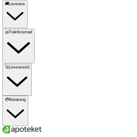
🚚Leverans
🧺Fraktkostnad
🚀Leveranstid
💳Betalning