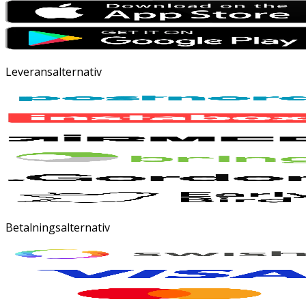
Leveransalternativ
Betalningsalternativ