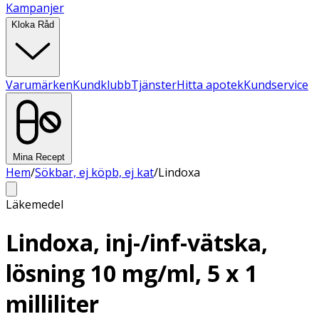
Kampanjer
Kloka Råd
Varumärken
Kundklubb
Tjänster
Hitta apotek
Kundservice
Mina Recept
Hem
/
Sökbar, ej köpb, ej kat
/
Lindoxa
Läkemedel
Lindoxa, inj-/inf-vätska,
lösning 10 mg/ml, 5 x 1
milliliter