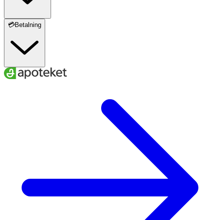
💳Betalning