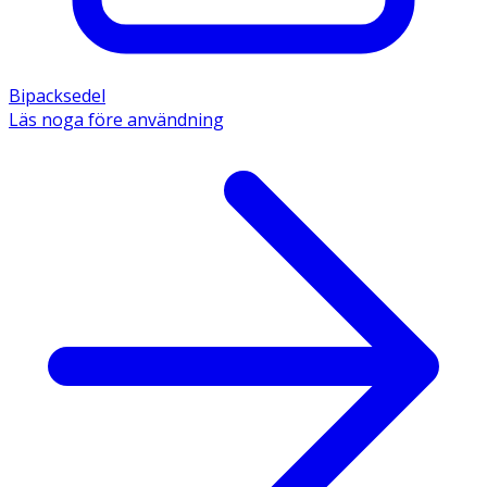
Bipacksedel
Läs noga före användning