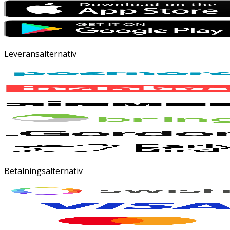
Leveransalternativ
Betalningsalternativ