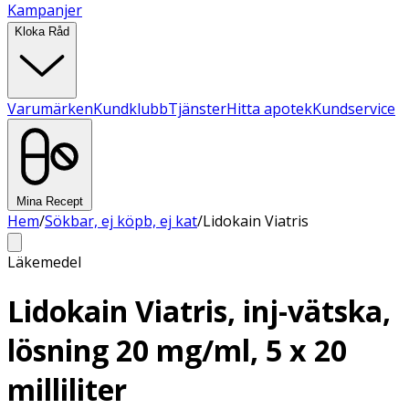
Kampanjer
Kloka Råd
Varumärken
Kundklubb
Tjänster
Hitta apotek
Kundservice
Mina Recept
Hem
/
Sökbar, ej köpb, ej kat
/
Lidokain Viatris
Läkemedel
Lidokain Viatris, inj-vätska,
lösning 20 mg/ml, 5 x 20
milliliter