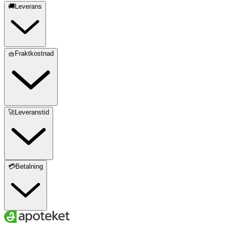
🚚Leverans
🧺Fraktkostnad
🚀Leveranstid
💳Betalning