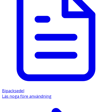
Bipacksedel
Läs noga före användning