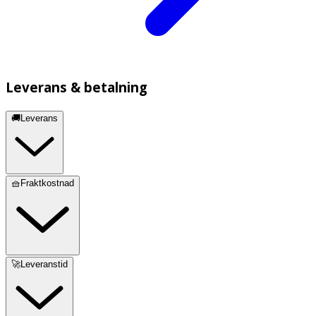
Leverans & betalning
🚚Leverans
🧺Fraktkostnad
🚀Leveranstid