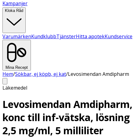
Kampanjer
Kloka Råd
Varumärken
Kundklubb
Tjänster
Hitta apotek
Kundservice
Mina Recept
Hem
/
Sökbar, ej köpb, ej kat
/
Levosimendan Amdipharm
Läkemedel
Levosimendan Amdipharm,
konc till inf-vätska, lösning
2,5 mg/ml, 5 milliliter