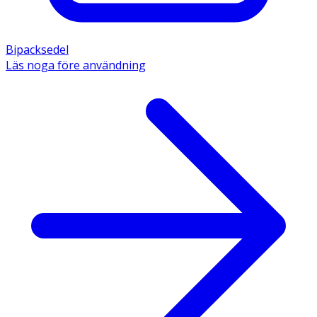
Bipacksedel
Läs noga före användning