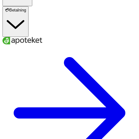
💳Betalning