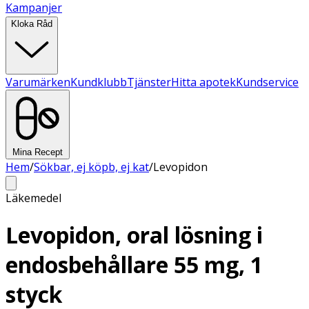
Kampanjer
Kloka Råd
Varumärken
Kundklubb
Tjänster
Hitta apotek
Kundservice
Mina Recept
Hem
/
Sökbar, ej köpb, ej kat
/
Levopidon
Läkemedel
Levopidon, oral lösning i
endosbehållare 55 mg, 1
styck