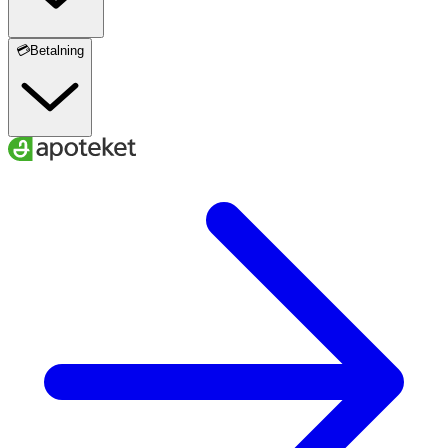
💳Betalning