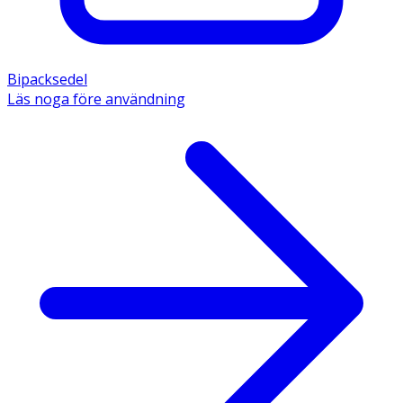
Bipacksedel
Läs noga före användning