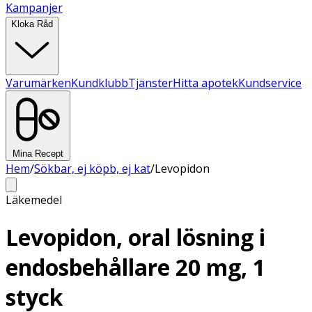
Kampanjer
Kloka Råd
Varumärken
Kundklubb
Tjänster
Hitta apotek
Kundservice
Mina Recept
Hem
/
Sökbar, ej köpb, ej kat
/
Levopidon
Läkemedel
Levopidon, oral lösning i
endosbehållare 20 mg, 1
styck