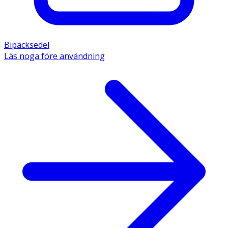
Bipacksedel
Läs noga före användning