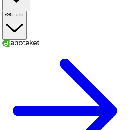
💳Betalning