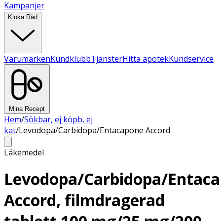
Kampanjer
Kloka Råd
Varumärken
Kundklubb
Tjänster
Hitta apotek
Kundservice
Mina Recept
Hem
/
Sökbar, ej köpb, ej
kat
/
Levodopa/Carbidopa/Entacapone Accord
Läkemedel
Levodopa/Carbidopa/Entac
Accord, filmdragerad