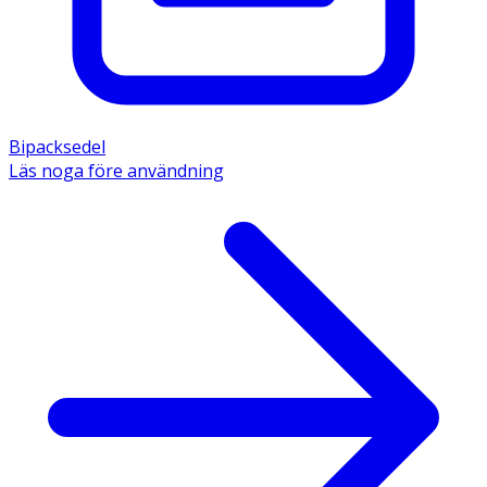
Bipacksedel
Läs noga före användning