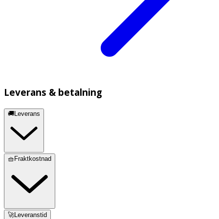
Leverans & betalning
🚚Leverans
🧺Fraktkostnad
🚀Leveranstid