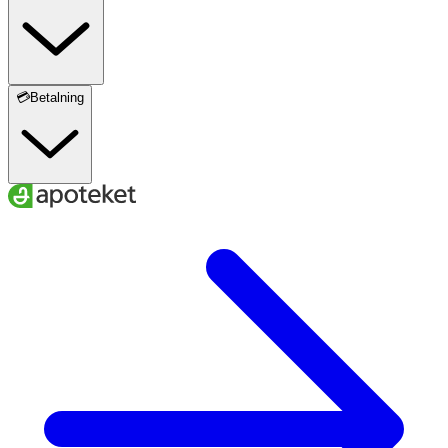
💳Betalning