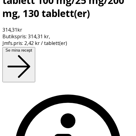
tablett 100 mg/25 mg/200
mg, 130 tablett(er)
314,31
kr
Butikspris:
314,31 kr
,
Jmfs.pris:
2,42 kr / tablett(er)
Se mina recept