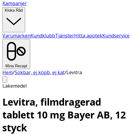
Kampanjer
Kloka Råd
Varumärken
Kundklubb
Tjänster
Hitta apotek
Kundservice
Mina Recept
Hem
/
Sökbar, ej köpb, ej kat
/
Levitra
Läkemedel
Levitra, filmdragerad
tablett 10 mg Bayer AB, 12
styck