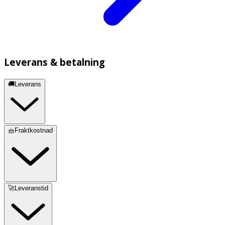
Leverans & betalning
🚚Leverans
🧺Fraktkostnad
🚀Leveranstid