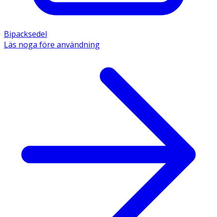
Bipacksedel
Läs noga före användning