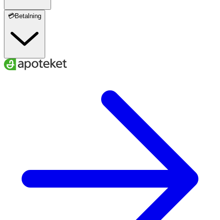
💳Betalning