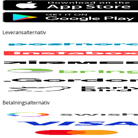
Leveransalternativ
Betalningsalternativ