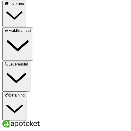
🚚Leverans
🧺Fraktkostnad
🚀Leveranstid
💳Betalning