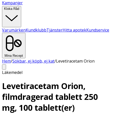
Kampanjer
Kloka Råd
Varumärken
Kundklubb
Tjänster
Hitta apotek
Kundservice
Mina Recept
Hem
/
Sökbar, ej köpb, ej kat
/
Levetiracetam Orion
Läkemedel
Levetiracetam Orion,
filmdragerad tablett 250
mg, 100 tablett(er)