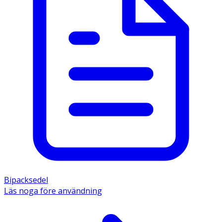
Bipacksedel
Läs noga före användning