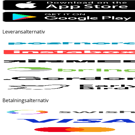
Leveransalternativ
Betalningsalternativ