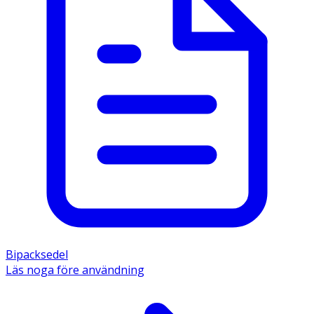
Bipacksedel
Läs noga före användning