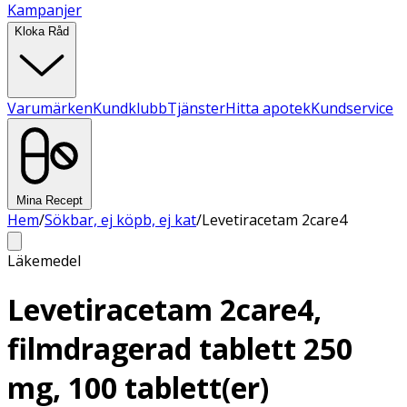
Kampanjer
Kloka Råd
Varumärken
Kundklubb
Tjänster
Hitta apotek
Kundservice
Mina Recept
Hem
/
Sökbar, ej köpb, ej kat
/
Levetiracetam 2care4
Läkemedel
Levetiracetam 2care4,
filmdragerad tablett 250
mg, 100 tablett(er)