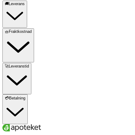
🚚Leverans
🧺Fraktkostnad
🚀Leveranstid
💳Betalning