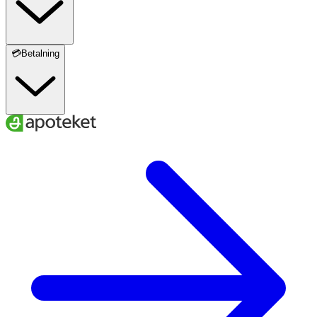
💳Betalning