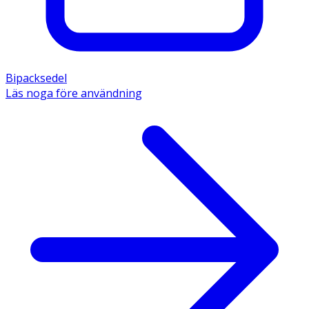
Bipacksedel
Läs noga före användning