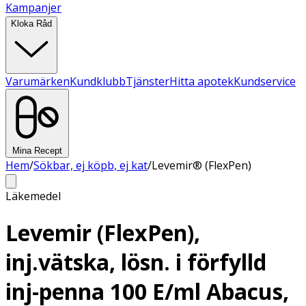
Kampanjer
Kloka Råd
Varumärken
Kundklubb
Tjänster
Hitta apotek
Kundservice
Mina Recept
Hem
/
Sökbar, ej köpb, ej kat
/
Levemir® (FlexPen)
Läkemedel
Levemir (FlexPen),
inj.vätska, lösn. i förfylld
inj-penna 100 E/ml Abacus,