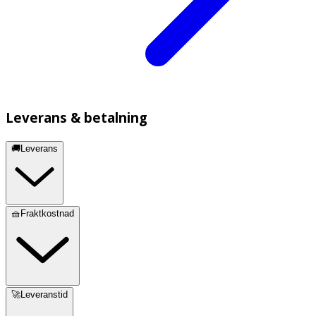
Leverans & betalning
🚚Leverans
🧺Fraktkostnad
🚀Leveranstid