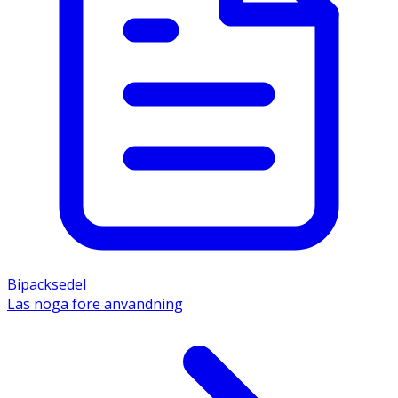
Bipacksedel
Läs noga före användning