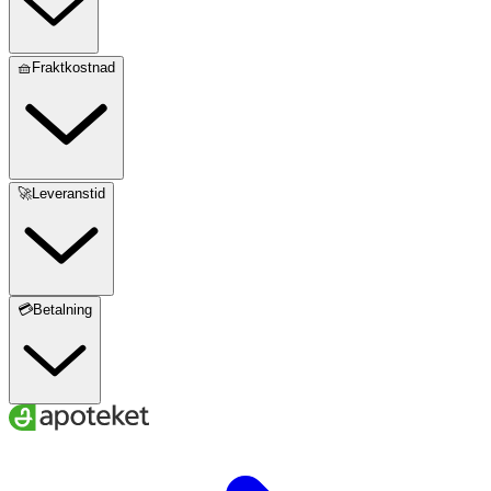
🧺Fraktkostnad
🚀Leveranstid
💳Betalning