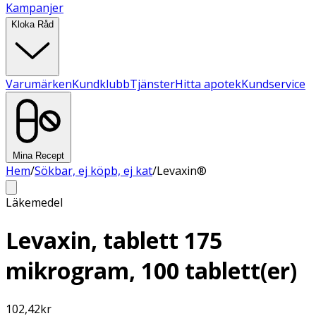
Kampanjer
Kloka Råd
Varumärken
Kundklubb
Tjänster
Hitta apotek
Kundservice
Mina Recept
Hem
/
Sökbar, ej köpb, ej kat
/
Levaxin®
Läkemedel
Levaxin, tablett 175
mikrogram, 100 tablett(er)
102,42
kr