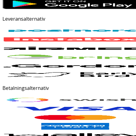
Leveransalternativ
Betalningsalternativ