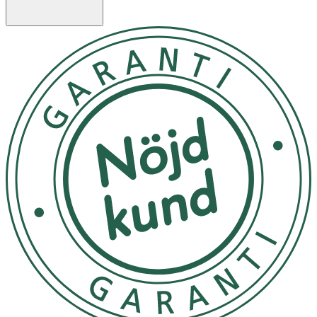
risken för blåsor och skjuvskador. Den transparenta
barriären skyddar mot smuts och bakterier.
Egenskaper
- Sterilt absorberande snabbförband
- För ytliga skärsår, skrubbsår och andra mindre sår
- Hudvänlig akrylathäfta – god vidhäftning och
komfort
- Absorberande sårdyna som inte fastnar i såret
- Material med hög andningsförmåga
- Rundade hörn för ökad följsamhet och hållbarhet
- 5 stycken förband i storlek 10x30 cm
Användning
- Rengör och torka huden innan applicering.