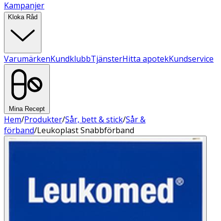
Kampanjer
Kloka Råd
Varumärken
Kundklubb
Tjänster
Hitta apotek
Kundservice
Mina Recept
Hem
/
Produkter
/
Sår, bett & stick
/
Sår &
förband
/
Leukoplast Snabbförband