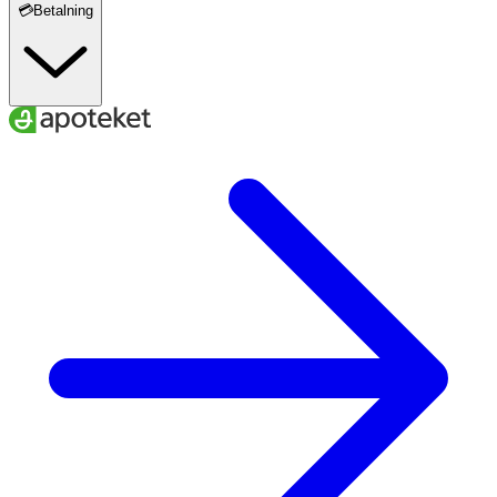
💳Betalning