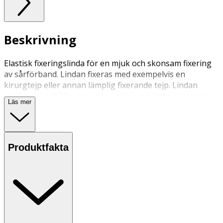
Beskrivning
Elastisk fixeringslinda för en mjuk och skonsam fixering
av sårförband. Lindan fixeras med exempelvis en
kirurgtejp eller annan lämplig fixerande tejp. Lindan
appliceras och klipps av när önskan mängd använts (om
Läs mer
man inte använder hela lindan vid en och samma
applicering).
Lindan finns i måtten 8 cm x 4 m respektive 10 cm x 4 m
Produktfakta
Medicinteknisk produkt klass 1
· Snabb och enkel fixering av exempelvis förband
· Elastisk linda vilket underlättar applicering även
på rörliga kroppsdelar
· Mjuk mot huden