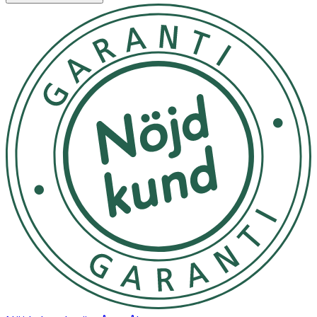
Familj - bra produkt att ha hemma för att fixera förband
om man väljer ett förband utan häftkant.
Äldre – mjuk och behaglig för känslig hud
Övriga – bra produkt att ha hemma i ”sårvårdslådan”