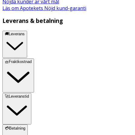
Nöjda kunder är vårt mål
Läs om Apotekets Nöjd kund-garanti
Leverans & betalning
🚚Leverans
🧺Fraktkostnad
🚀Leveranstid
💳Betalning