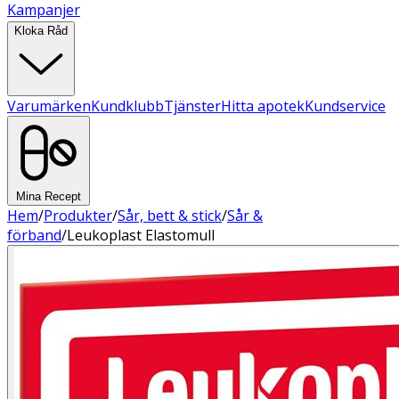
Kampanjer
Kloka Råd
Varumärken
Kundklubb
Tjänster
Hitta apotek
Kundservice
Mina Recept
Hem
/
Produkter
/
Sår, bett & stick
/
Sår &
förband
/
Leukoplast Elastomull