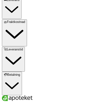
🧺Fraktkostnad
🚀Leveranstid
💳Betalning