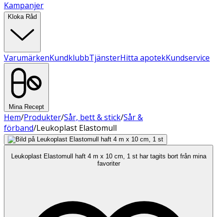
Kampanjer
Kloka Råd
Varumärken
Kundklubb
Tjänster
Hitta apotek
Kundservice
Mina Recept
Hem
/
Produkter
/
Sår, bett & stick
/
Sår &
förband
/
Leukoplast Elastomull
Leukoplast Elastomull haft 4 m x 10 cm, 1 st har tagits bort från mina
favoriter