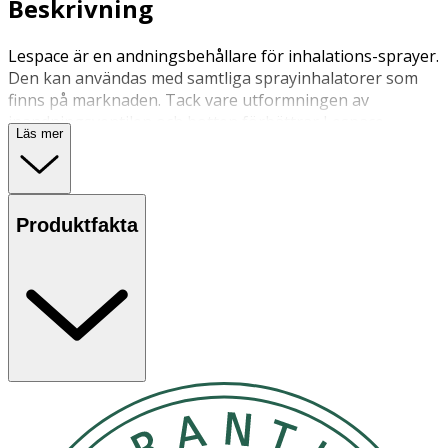
Beskrivning
Lespace är en andningsbehållare för inhalations-sprayer.
Den kan användas med samtliga sprayinhalatorer som
finns på marknaden. Tack vare utformningen av
inandningsventilen och botten förbättrar Lespace
Läs mer
administreringen av läkemedlet i lungan.
Lespace har en transparent och antistatisk behållare.
Artikeln finns tillgänglig i tre storlekar från spädbarn till
vuxen och alla masker kan även beställas som separata
Produktfakta
tillbehör.
Alla delar är enkla att rengöra och kan kokas, diskas
diskmaskin och steriliseras i autoklav (upp till 121°C).