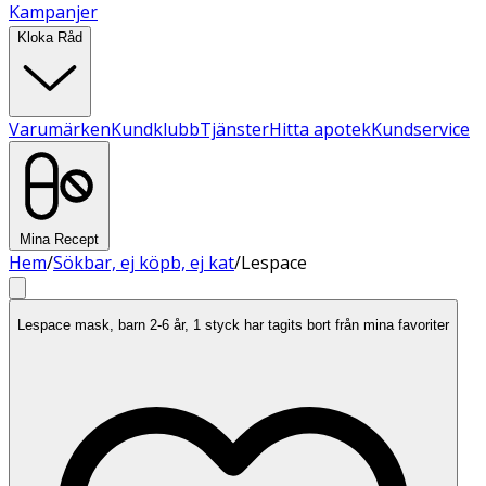
Kampanjer
Kloka Råd
Varumärken
Kundklubb
Tjänster
Hitta apotek
Kundservice
Mina Recept
Hem
/
Sökbar, ej köpb, ej kat
/
Lespace
Lespace mask, barn 2-6 år, 1 styck har tagits bort från mina favoriter