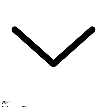
90
kr