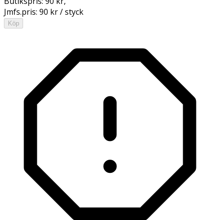
Butikspris:
90 kr
,
Jmfs.pris:
90 kr / styck
Köp