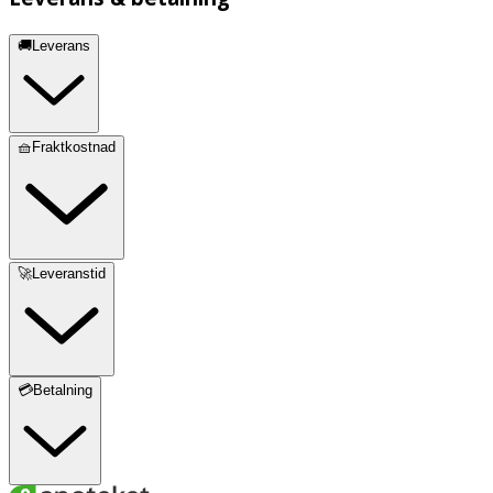
🚚Leverans
🧺Fraktkostnad
🚀Leveranstid
💳Betalning