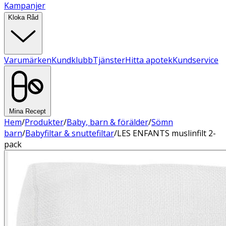
Kampanjer
Kloka Råd
Varumärken
Kundklubb
Tjänster
Hitta apotek
Kundservice
Mina Recept
Hem
/
Produkter
/
Baby, barn & förälder
/
Sömn
barn
/
Babyfiltar & snuttefiltar
/
LES ENFANTS muslinfilt 2-
pack