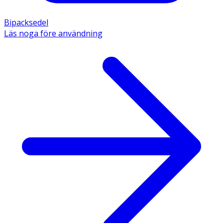
Bipacksedel
Läs noga före användning