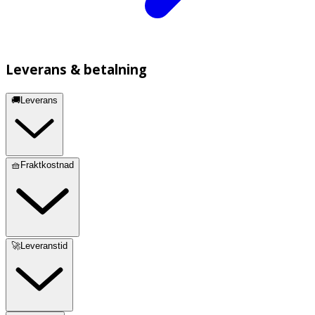
Leverans & betalning
🚚Leverans
🧺Fraktkostnad
🚀Leveranstid