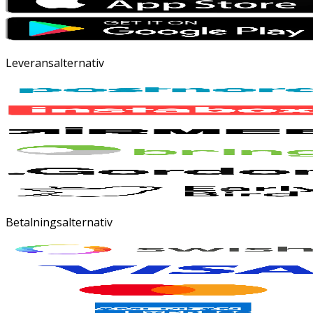
Leveransalternativ
Betalningsalternativ