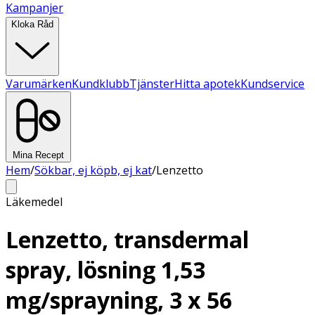
Kampanjer
Kloka Råd
Varumärken
Kundklubb
Tjänster
Hitta apotek
Kundservice
Mina Recept
Hem
/
Sökbar, ej köpb, ej kat
/
Lenzetto
Läkemedel
Lenzetto, transdermal
spray, lösning 1,53
mg/sprayning, 3 x 56