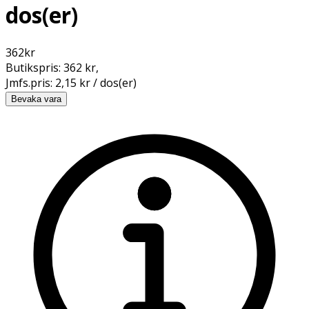
dos(er)
362
kr
Butikspris:
362 kr
,
Jmfs.pris:
2,15 kr / dos(er)
Bevaka vara