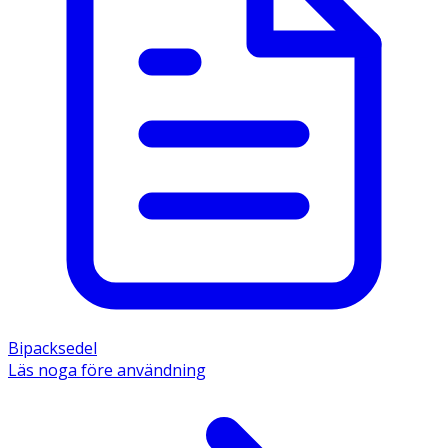
Bipacksedel
Läs noga före användning