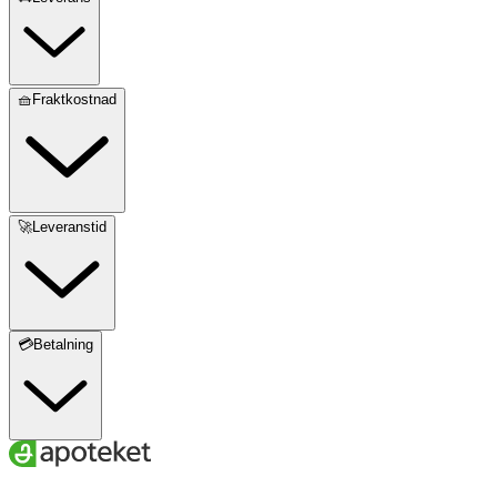
🧺Fraktkostnad
🚀Leveranstid
💳Betalning