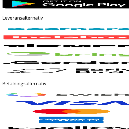
Leveransalternativ
Betalningsalternativ