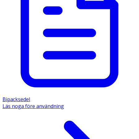
Bipacksedel
Läs noga före användning