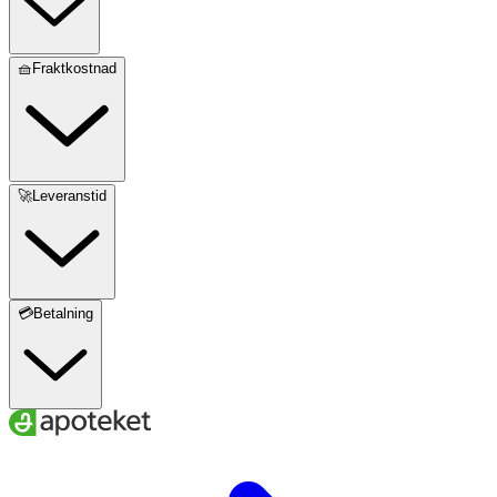
🧺Fraktkostnad
🚀Leveranstid
💳Betalning